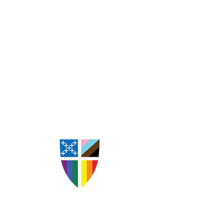
St. Andrew's Episcopal
Church Goldsboro