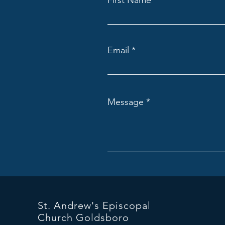
First Name
Email
Message
St. Andrew's Episcopal
Church Goldsboro