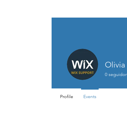
St. Andrew's E
Church Gold
Olivia
0
seguidor
Profile
Events