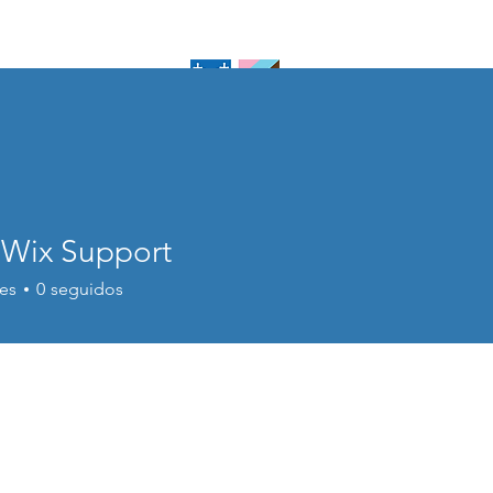
piscopal
sboro
Home
About U
 Wix Support
es
0
seguidos