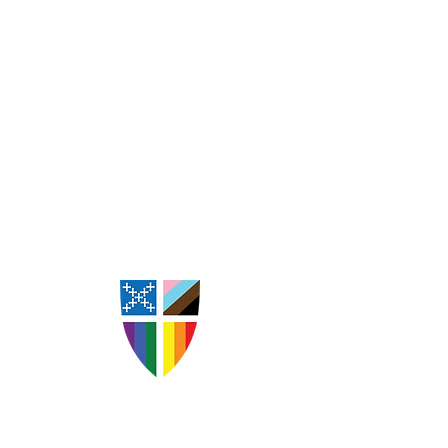
St. Andrew's Episcopal
Church Goldsboro